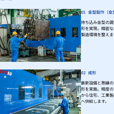
金型製作（金
持ち込み金型の調
形を実現。精密な
製造環境を整えま
成形
最新設備と熟練の
形を実施。精度の
から住宅、工業製
へ供給します。