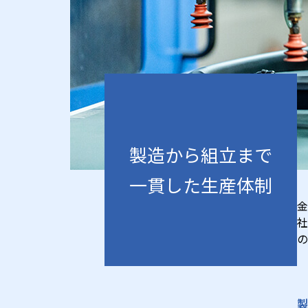
製造から組立まで
一貫した生産体制
金
社
の
製